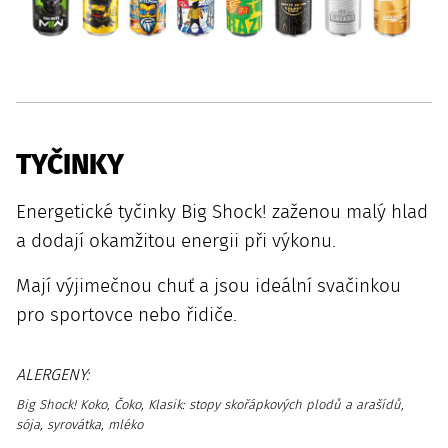
TYČINKY
Energetické tyčinky Big Shock! zaženou malý hlad
a dodají okamžitou energii při výkonu.
Mají výjimečnou chuť a jsou ideální svačinkou
pro sportovce nebo řidiče.
ALERGENY:
Big Shock! Koko, Čoko, Klasik: stopy skořápkových plodů a arašídů,
sója, syrovátka, mléko