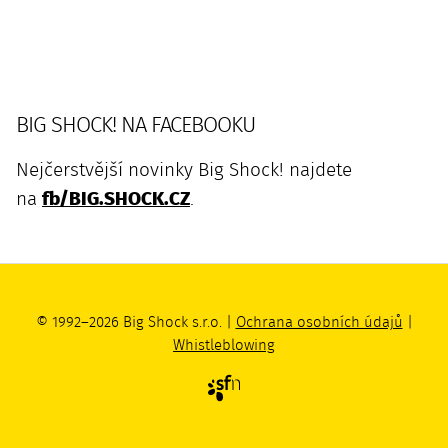
BIG SHOCK! NA FACEBOOKU
Nejčerstvější novinky Big Shock! najdete
na
fb/BIG.SHOCK.CZ
.
© 1992–2026 Big Shock s.r.o. |
Ochrana osobních údajů
|
Whistleblowing