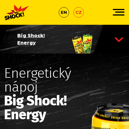
EN
CZ
Big Shock!
Energy
Big Shock!
Energetický
Coffee
nápoj
Big Shock!
Big Shock!
Ice Tea
Energy
Big Shock!